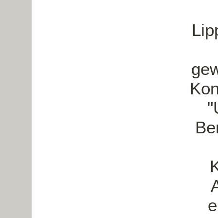
Lip
gew
Konz
"
Be
K
e