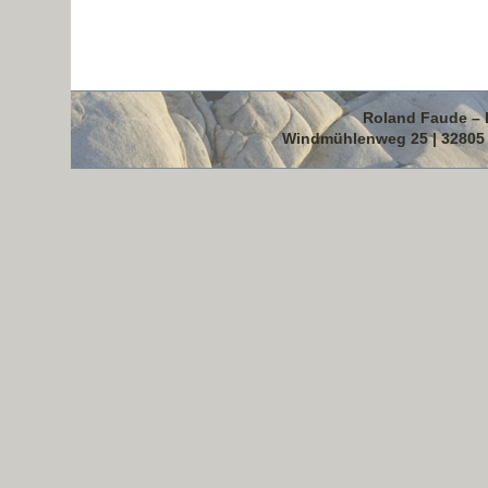
Roland Faude – 
Windmühlenweg 25 | 32805 B