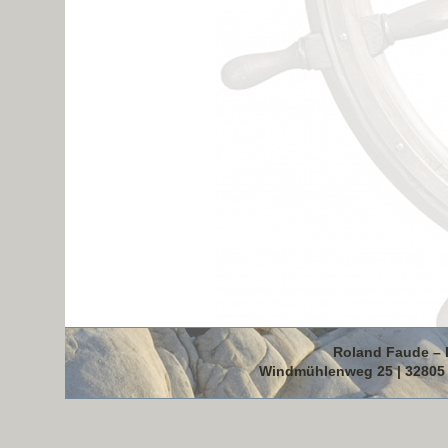
Roland Faude – 
Windmühlenweg 25 | 32805 B