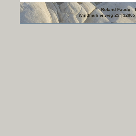
Roland Faude – 
Windmühlenweg 25 | 32805 B